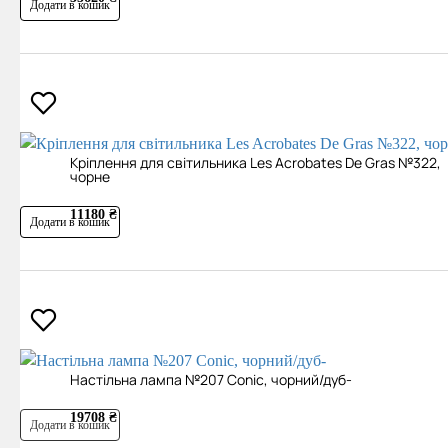
Додати в кошик
Кріплення для світильника Les Acrobates De Gras №322,
чорне
11180 ₴
Додати в кошик
Настільна лампа №207 Conic, чорний/дуб-
19708 ₴
Додати в кошик