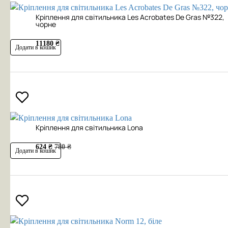
Кріплення для світильника Les Acrobates De Gras №322,
чорне
11180 ₴
Додати в кошик
Кріплення для світильника Lona
624 ₴
780 ₴
Додати в кошик