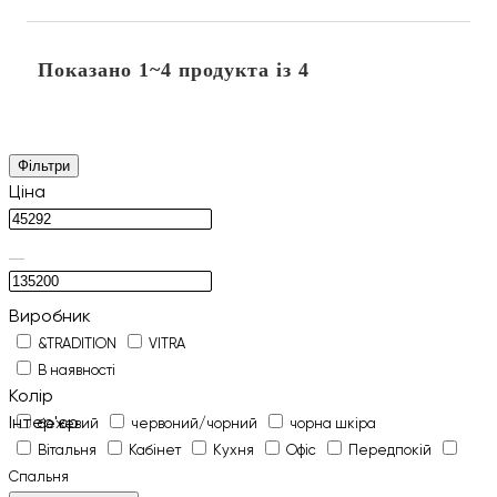
Показано 1~4 продукта із 4
Фільтри
Ціна
Виробник
&TRADITION
VITRA
В наявності
Колір
Інтер'єр
бежевий
червоний/чорний
чорна шкіра
Вітальня
Кабінет
Кухня
Офіс
Передпокій
Спальня