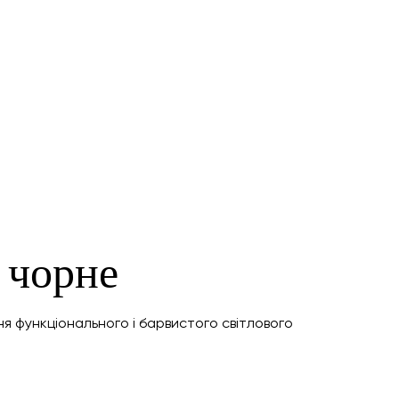
 чорне
я функціонального і барвистого світлового