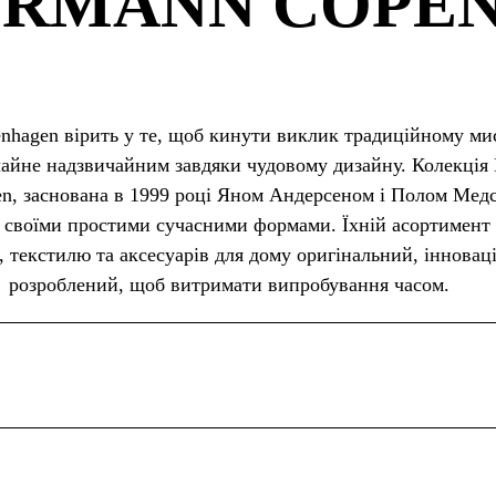
RMANN COPE
nhagen вірить у те, щоб кинути виклик традиційному ми
чайне надзвичайним завдяки чудовому дизайну. Колекція
n, заснована в 1999 році Яном Андерсеном і Полом Мед
я своїми простими сучасними формами. Їхній асортимент 
, текстилю та аксесуарів для дому оригінальний, інновац
розроблений, щоб витримати випробування часом.