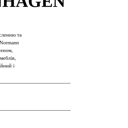
NHAGEN
сленню та
 Normann
сеном,
меблів,
ійний і