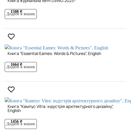
Книга журнальна ferm LIVING 2023-
1508 ₴
Додати в кошик
Книга "Essential Eames: Words & Pictures", English
1664 ₴
Додати в кошик
Книга "Кампус Vitra: індустрія архітектурного дизайну",
English
1456 ₴
Додати в кошик