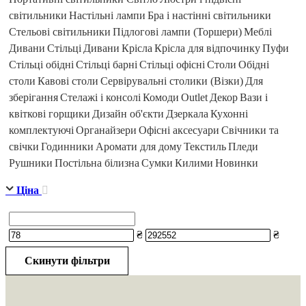
світильники
Настільні лампи
Бра і настінні світильники
Стельові світильники
Підлогові лампи (Торшери)
Меблі
Дивани
Стільці
Дивани
Крісла
Крісла для відпочинку
Пуфи
Стільці обідні
Стільці барні
Стільці офісні
Столи
Обідні
столи
Кавові столи
Сервірувальні столики (Візки)
Для
зберігання
Стелажі і консолі
Комоди
Outlet
Декор
Вази і
квіткові горщики
Дизайн об'єкти
Дзеркала
Кухонні
комплектуючі
Органайзери
Офісні аксесуари
Свічники та
свічки
Годинники
Аромати для дому
Текстиль
Пледи
Рушники
Постільна білизна
Сумки
Килими
Новинки
Ціна
₴
₴
Скинути фільтри