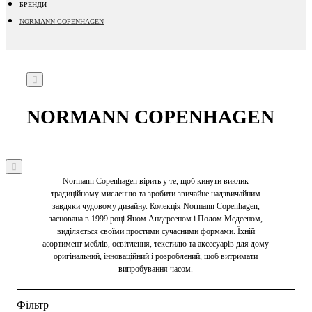
БРЕНДИ
NORMANN COPENHAGEN
NORMANN COPENHAGEN
Normann Copenhagen вірить у те, щоб кинути виклик
традиційному мисленню та зробити звичайне надзвичайним
завдяки чудовому дизайну. Колекція Normann Copenhagen,
заснована в 1999 році Яном Андерсеном і Полом Медсеном,
виділяється своїми простими сучасними формами. Їхній
асортимент меблів, освітлення, текстилю та аксесуарів для дому
оригінальний, інноваційний і розроблений, щоб витримати
випробування часом.
Фільтр