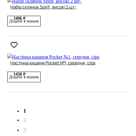
Набір склянок Spirit, високі 2 шт-
2496 ₴
Додати в кошик
Настінна кишеня Pocket №1, середня, сіра
1430 ₴
Додати в кошик
1
2
3