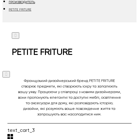
ПРОИЗВОДИТЕЛЬ
PETITE FRITURE
PETITE FRITURE
Французький дизайнерський бренд PETITE FRITURE
створює предмети, які створюють іскру та запалюють
вашу уяву. Працюючи у співпраці з новими дизайнерами,
вони пропонують елегантні та доступні меблі, освітлення
та аксесуари для дому, які розповідають історію;
дизайни, які розуміють ваше повсякденне життя та
запрошують вас насолодитися ним.
text_cart_3