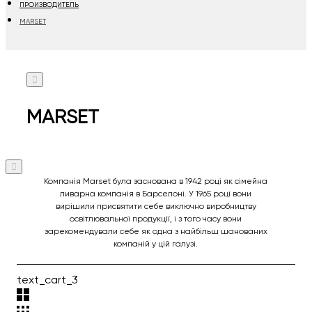
ПРОИЗВОДИТЕЛЬ
MARSET
MARSET
Компанія Marset була заснована в 1942 році як сімейна
ливарна компанія в Барселоні. У 1965 році вони
вирішили присвятити себе виключно виробництву
освітлювальної продукції, і з того часу вони
зарекомендували себе як одна з найбільш шанованих
компаній у цій галузі.
text_cart_3