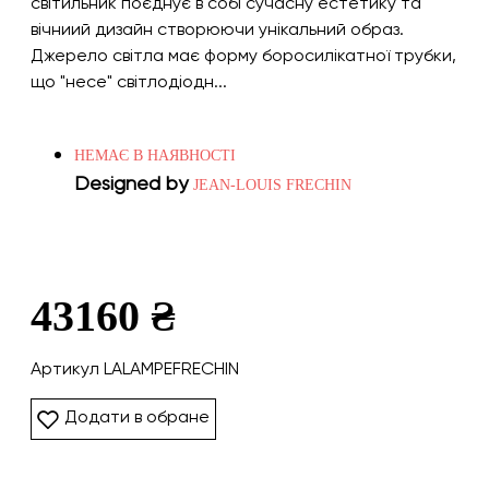
світильник поєднує в собі сучасну естетику та
вічниий дизайн створюючи унікальний образ.
Джерело світла має форму боросилікатної трубки,
що "несе" світлодіодн...
НЕМАЄ В НАЯВНОСТІ
Designed by
JEAN-LOUIS FRECHIN
43160 ₴
Артикул LALAMPEFRECHIN
Додати в обране