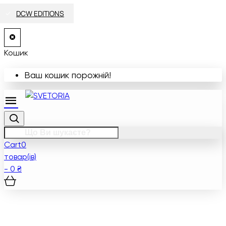
SELETTI
SELETTI
&TRADITION
DCW EDITIONS
WASTBERG
WASTBERG
LOUIS POULSEN
FERM LIVING
HAY
HAY
SELETTI
SELETTI
DCW EDITIONS
DCW EDITIONS
DCW EDITIONS
DCW EDITIONS
DCW EDITIONS
DCW EDITIONS
DCW EDITIONS
DCW EDITIONS
DCW EDITIONS
DCW EDITIONS
DCW EDITIONS
DCW EDITIONS
Кошик
Ваш кошик порожній!
Cart
0
товар(ів)
- 0 ₴