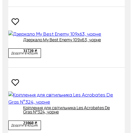
Дзеркало My Best Enemy 109х63, чорне
31720 ₴
Додати в кошик
Кріплення для світильника Les Acrobates De
Gras N°324, чорне
21060 ₴
Додати в кошик