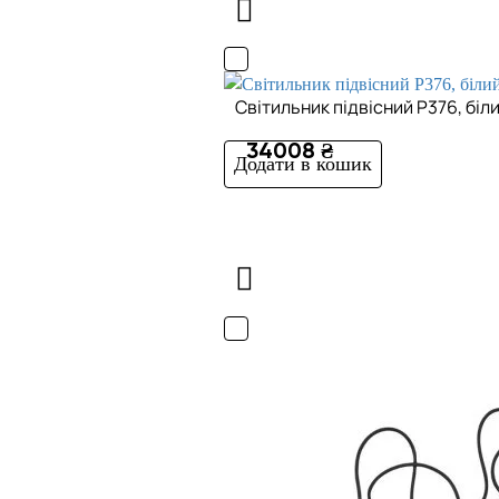
Cвітильник підвісний P376, біл
34008 ₴
Додати в кошик