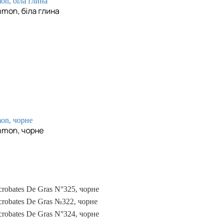
mon, біла глина
mmon, чорне