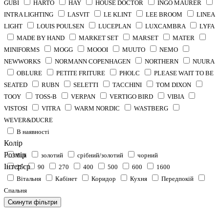
GUBI
HARTO
HAY
HOUSE DOCTOR
INGO MAURER
INTRA LIGHTING
LASVIT
LE KLINT
LEE BROOM
LINEA
LIGHT
LOUIS POULSEN
LUCEPLAN
LUXCAMBRA
LYFA
MADE BY HAND
MARKET SET
MARSET
MATER
MINIFORMS
MOGG
MOOOI
MUUTO
NEMO
NEWWORKS
NORMANN COPENHAGEN
NORTHERN
NUURA
OBLURE
PETITE FRITURE
PHOLC
PLEASE WAIT TO BE
SEATED
RUBN
SELETTI
TACCHINI
TOM DIXON
TOOY
TOSS-B
VERPAN
VERTIGO BIRD
VIBIA
VISTOSI
VITRA
WARM NORDIC
WASTBERG
WEVER&DUCRE
В наявності
Колір
Розмір
білі
золотий
срібний/золотий
чорний
Інтер'єр
25
90
270
400
500
600
1600
Вітальня
Кабінет
Коридор
Кухня
Передпокій
Спальня
Скинути фільтри