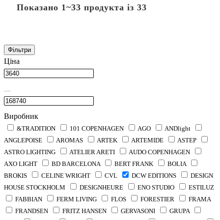
Показано 1~33 продукта із 33
Фільтри
Ціна
Виробник
&TRADITION
101 COPENHAGEN
AGO
ANDlight
ANGLEPOISE
AROMAS
ARTEK
ARTEMIDE
ASTEP
ASTRO LIGHTING
ATELIER ARETI
AUDO COPENHAGEN
AXO LIGHT
BD BARCELONA
BERT FRANK
BOLIA
BROKIS
CELINE WRIGHT
CVL
DCW EDITIONS
DESIGN
HOUSE STOCKHOLM
DESIGNHEURE
ENO STUDIO
ESTILUZ
FABBIAN
FERM LIVING
FLOS
FORESTIER
FRAMA
FRANDSEN
FRITZ HANSEN
GERVASONI
GRUPA