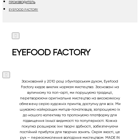
ПРОИЗВОДИТЕЛЬ
EYEFOOD FACTORY
EYEFOOD FACTORY
Заснований у 2010 році з бунтарським духом, Eyefood
Factory кидає виклик нормам мистецтва. Засновані на
вуличному та поп-арті, ми порушуємо традиції,
перетворюючи оригінальне мистецтво на високоякісну
обмежену серію художніх принтів, доступну для всіх. Ми
шукаємо найкращих митців-початківців, запрошуємо їх
до нашого колективу та пропонуємо платформу для
підвищення їхньої видимості та популярності. Кожна
покупка розширює їхні творчі здібності, забезпечуючи
постійний прибуток для творчих занять. Окрім якості, це
рух — переосмислення володіння мистецтвом. MADE IN