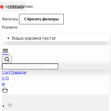
В НАЛИЧИИ
В НАЛИЧИИ
НЕТ В НАЛИЧИИ
LINTELOO
LINTELOO
LINTELOO
Фильтры
Сбросить фильтры
Корзина
Ваша корзина пуста!
Cart
Товаров
0 (0
₴)
HOME