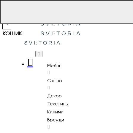
Що
Ви
шукаєте?
КОШИК
Меблі
Світло
Декор
Текстиль
Килими
Бренди