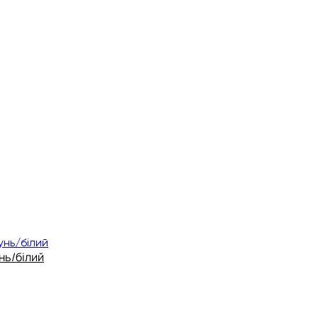
унь/білий