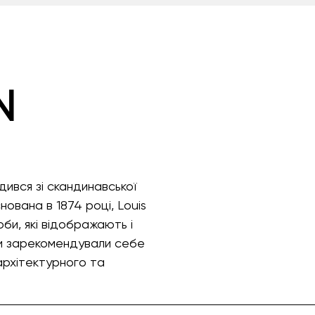
N
дився зі скандинавської
нована в 1874 році, Louis
би, які відображають і
ни зарекомендували себе
 архітектурного та