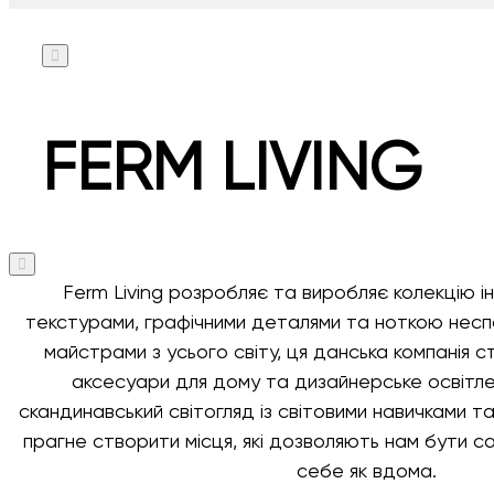
FERM LIVING
Ferm Living розробляє та виробляє колекцію і
текстурами, графічними деталями та ноткою нес
майстрами з усього світу, ця данська компанія с
аксесуари для дому та дизайнерське освітле
скандинавський світогляд із світовими навичками та
прагне створити місця, які дозволяють нам бути с
себе як вдома.