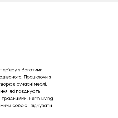
нтер’єру з багатими
подіваного. Працюючи з
творює сучасні меблі,
ння, які поєднують
 традиціями. Ferm Living
амими собою і відчувати