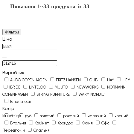
Показано 1~33 продукта із 33
Фільтри
Ціна
Виробник
AUDO COPENHAGEN
FRITZ HANSEN
GUBI
HAY
HEM
IBRIDE
LINTELOO
MUUTO
NEWWORKS
NORMANN
COPENHAGEN
STRING FURNITURE
WARM NORDIC
В наявності
Колір
Інтер'єр
білі
дуб
золотий
рожевий
червоний
чорний
Вітальня
Кабінет
Коридор
Кухня
Офіс
Передпокій
Спальня