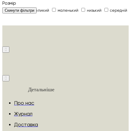
Розмір
Скинути фільтри
5
158
великий
маленький
низький
середній
Детальніше
Про нас
Журнал
Доставка