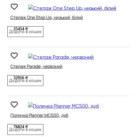
Стелаж One Step Up, низький, білий
25454 ₴
Додати в кошик
Стелаж Parade, червоний
32916 ₴
Додати в кошик
Поличка Planner MC500, дуб
76024 ₴
Додати в кошик