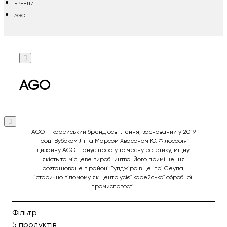
БРЕНДИ
AGO
AGO
AGO — корейський бренд освітлення, заснований у 2019
році Вубоком Лі та Марсом Хвасоном Ю. Філософія
дизайну AGO шанує просту та чесну естетику, міцну
якість та місцеве виробництво. Його приміщення
розташоване в районі Еулджіро в центрі Сеула,
історично відомому як центр усієї корейської обробної
промисловості.
Фільтр
5 продуктів