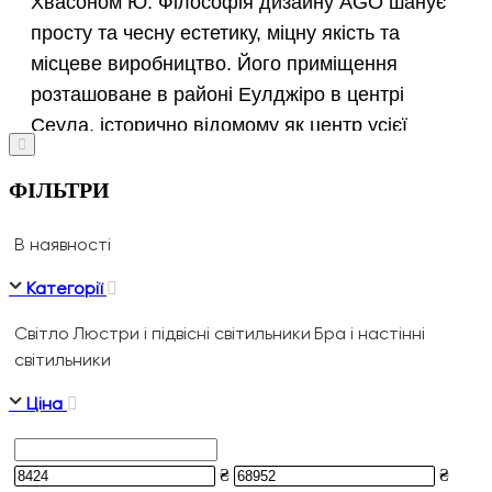
Хвасоном Ю. Філософія дизайну AGO шанує
просту та чесну естетику, міцну якість та
місцеве виробництво. Його приміщення
розташоване в районі Еулджіро в центрі
Сеула, історично відомому як центр усієї
корейської обробної промисловості. Нині цей
район населений багатьма кваліфікованими
ФІЛЬТРИ
майстрами та майстрами, з якими AGO
В наявності
регулярно співпрацює. Назва бренду
походить від корейського слова для старих
Категорії
друзів, що посилається на історію району
Світло
Люстри і підвісні світильники
Бра і настінні
Еулджіро, а також на нові дружні стосунки, які
світильники
створять лампи AGO.
Ціна
₴
₴