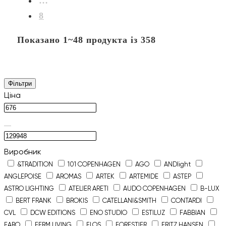
…
8
Показано 1~48 продукта із 358
Фільтри
Ціна
Виробник
&TRADITION
101 COPENHAGEN
AGO
ANDlight
ANGLEPOISE
AROMAS
ARTEK
ARTEMIDE
ASTEP
ASTRO LIGHTING
ATELIER ARETI
AUDO COPENHAGEN
B-LUX
BERT FRANK
BROKIS
CATELLANI&SMITH
CONTARDI
CVL
DCW EDITIONS
ENO STUDIO
ESTILUZ
FABBIAN
FARO
FERM LIVING
FLOS
FORESTIER
FRITZ HANSEN