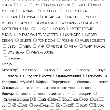
GRUPA
GUBI
HAY
HOUSE DOCTOR
IBRIDE
INGO
MAURER
KARMAN
LINEA LIGHT
LOUIS POULSEN
LUCEPLAN
LUMINA
LUXCAMBRA
MARSET
MOOOI
MUUTO
NEMO
NEWWORKS
NORMANN COPENHAGEN
NORTHERN
NUURA
OLE
OLIGO
PETITE FRITURE
PHOLC
PLEASE WAIT TO BE SEATED
SAMMODE
SECTO
DESIGN
SELETTI
TOM DIXON
TOSS-B
VALERIE OBJECTS
VESOI
VIBIA
VIPP
VISTOSI
VITRA
WARM NORDIC
WASTBERG
WEVER&DUCRE
В наявності
Колір
Інтер'єр
Bert
Bird lamp
Cruising
Glenn
Landing
Mayor
silver
Вітальня
Taking off
Ванна кімната
білі
білий матовий
Дитяча кімната
білий/золотий
Кабінет
Коридор
білий/сталь
Кухня
бежевий
Офіс
Передпокій
блакитний
бордовий
Ресторан
графіт
Спальня
жовтий
зелений
золота основа/чорний плафон
Розмір
золотий
золото
коричневий/золотий
прозорий
рожевий
Скинути фільтри
1
2
сірий
3
5
сірий матовий
10
15
20
сигнально-зелена
25
30
35
синій
38
40
срібло
50
60
темно-сірий
90
190
хром
320
червоний
1050
2700K