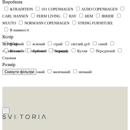
Виробник
&TRADITION
101 COPENHAGEN
AUDO COPENHAGEN
CARL HANSEN
FERM LIVING
HAY
HEM
IBRIDE
MUUTO
NORMANN COPENHAGEN
STRING FURNITURE
В наявності
Колір
Інтер'єр
бежевий
зелений
сірий
світлий дуб
синій
теракотовий
Вітальня
червоний
Кабінет
Коридор
чорний
Кухня
Передпокій
Спальня
Розмір
Скинути фільтри
великий
високий
маленький
низький