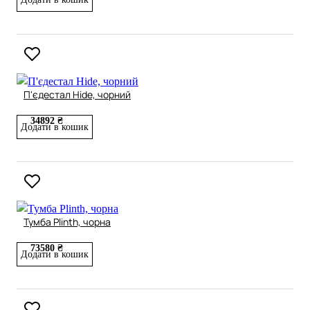
П'єдестал Hide, чорний
34892 ₴
Додати в кошик
Тумба Plinth, чорна
73580 ₴
Додати в кошик