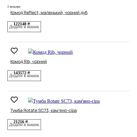
2 кольори
Комод Reflect, маленький, чорний дуб
122148 ₴
Додати в кошик
Комод Rib, чорний
143572 ₴
Додати в кошик
Тумба Rotate SC73, кам'яно-сіра
21216 ₴
Додати в кошик