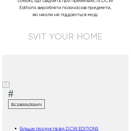
собою, що свідчить про прихильність DCW
Editions виробляти позачасові предмети,
які ніколи не піддаються моді.
SVIT YOUR HOME
#
Всі товари бренду
Більше продуктів від DCW EDITIONS