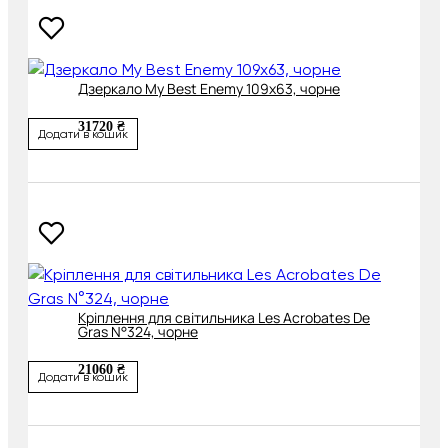
Дзеркало My Best Enemy 109х63, чорне
31720 ₴
Додати в кошик
Кріплення для світильника Les Acrobates De
Gras N°324, чорне
21060 ₴
Додати в кошик