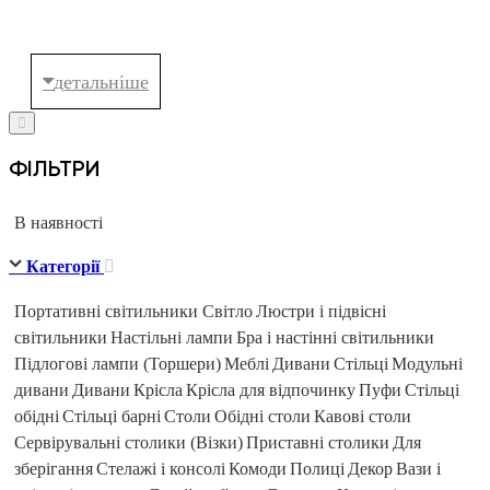
ФІЛЬТРИ
В наявності
Категорії
Портативні світильники
Світло
Люстри і підвісні
світильники
Настільні лампи
Бра і настінні світильники
Підлогові лампи (Торшери)
Меблі
Дивани
Стільці
Модульні
дивани
Дивани
Крісла
Крісла для відпочинку
Пуфи
Стільці
обідні
Стільці барні
Столи
Обідні столи
Кавові столи
Сервірувальні столики (Візки)
Приставні столики
Для
зберігання
Стелажі і консолі
Комоди
Полиці
Декор
Вази і