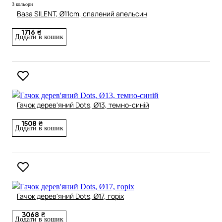
3 кольори
Ваза SILENT, Ø11cm, спалений апельсин
1716 ₴
Додати в кошик
Гачок дерев'яний Dots, Ø13, темно-синій
1508 ₴
Додати в кошик
Гачок дерев'яний Dots, Ø17, горіх
3068 ₴
Додати в кошик