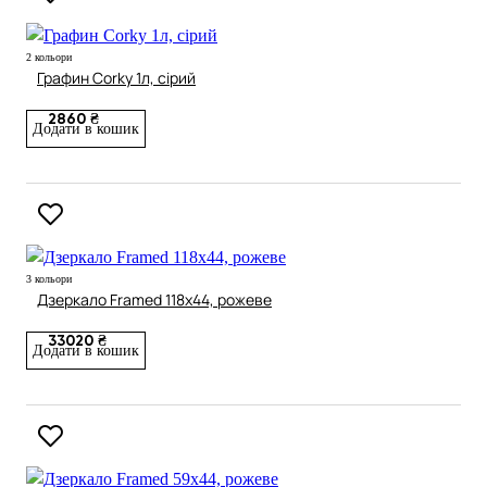
2 кольори
Графин Corky 1л, сірий
2860 ₴
Додати в кошик
3 кольори
Дзеркало Framed 118х44, рожеве
33020 ₴
Додати в кошик