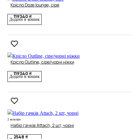
Крісло Doze lounge, сіре
119340 ₴
Додати в кошик
Крісло Outline, сіре/чорні ніжки
119340 ₴
Додати в кошик
2 кольори
Набір гачків Attach, 2 шт, чорні
2548 ₴