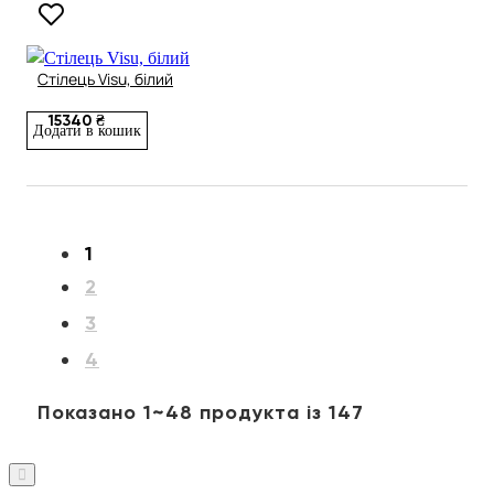
Стілець Visu, білий
15340 ₴
Додати в кошик
1
2
3
4
Показано 1~48 продукта із 147