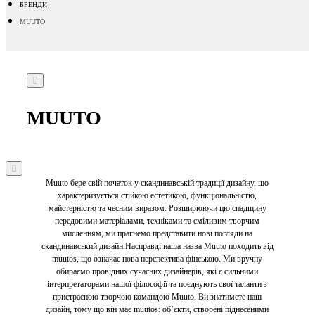
БРЕНДИ
MUUTO
MUUTO
Muuto бере свій початок у скандинавській традиції дизайну, що
характеризується стійкою естетикою, функціональністю,
майстерністю та чесним виразом. Розширюючи цю спадщину
передовими матеріалами, техніками та сміливим творчим
мисленням, ми прагнемо представити нові погляди на
скандинавський дизайн.Насправді наша назва Muuto походить від
muutos, що означає нова перспектива фінською. Ми вручну
обираємо провідних сучасних дизайнерів, які є сильними
інтерпретаторами нашої філософії та поєднують свої таланти з
пристрасною творчою командою Muuto. Ви знатимете наш
дизайн, тому що він має muutos: об’єкти, створені піднесеними