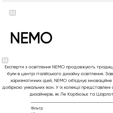
NEMO
Експерти з освітлення NEMO продовжують традиції 
були в центрі італійського дизайну освітлення. З
харизматичних ідей, NEMO об’єднує інноваційне 
добіркою унікальних ікон. У їх колекції представлені 
дизайнерів, як Ле Корбюзьє та Шарлот
Фільтр