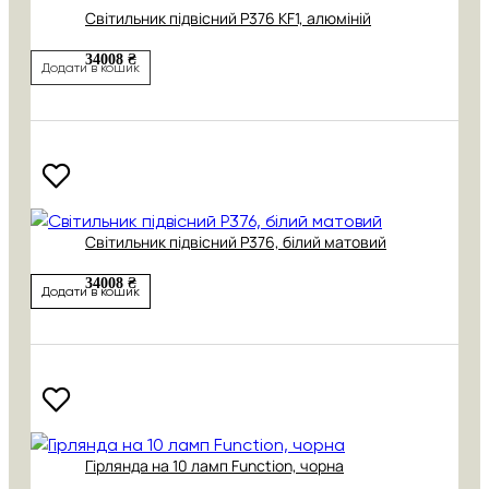
Cвітильник підвісний P376 KF1, алюміній
34008 ₴
Додати в кошик
Cвітильник підвісний P376, білий матовий
34008 ₴
Додати в кошик
Гірлянда на 10 ламп Function, чорна