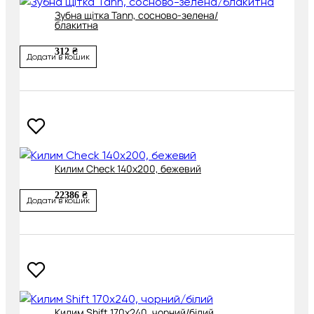
Зубна щітка Tann, сосново-зелена/
блакитна
312 ₴
Додати в кошик
Килим Check 140х200, бежевий
22386 ₴
Додати в кошик
Килим Shift 170х240, чорний/білий