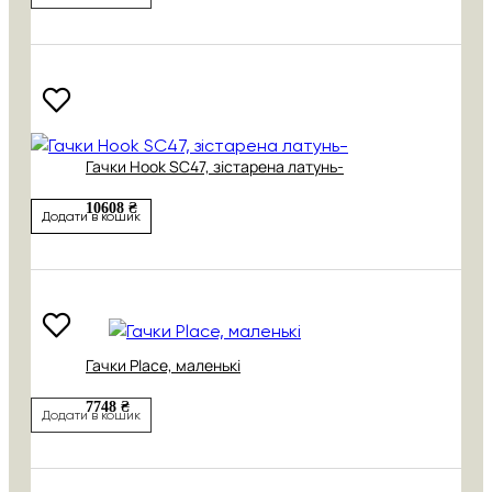
Гачки Hook SC47, зістарена латунь-
10608 ₴
Додати в кошик
Гачки Place, маленькі
7748 ₴
Додати в кошик