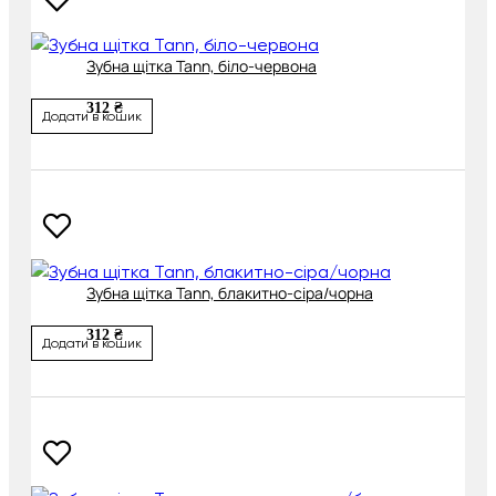
Зубна щітка Tann, біло-червона
312 ₴
Додати в кошик
Зубна щітка Tann, блакитно-сіра/чорна
312 ₴
Додати в кошик