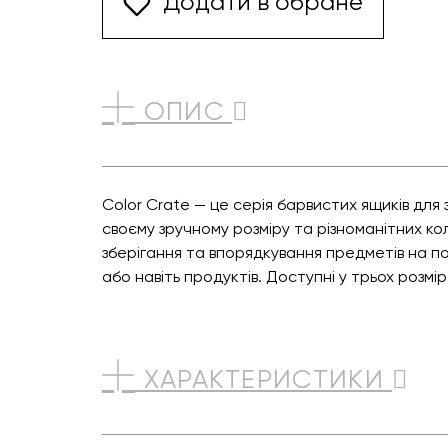
Додати в обране
ОПИС
Color Crate — це серія барвистих ящиків дл
своєму зручному розміру та різноманітних ко
зберігання та впорядкування предметів на п
або навіть продуктів. Доступні у трьох розм
ХАРАКТЕРИСТИКИ