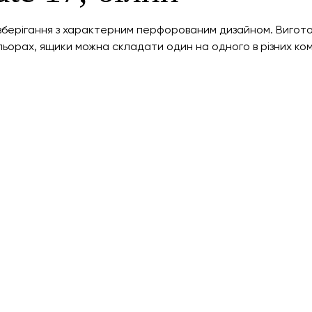
я зберігання з характерним перфорованим дизайном. Вигото
льорах, ящики можна складати один на одного в різних комб