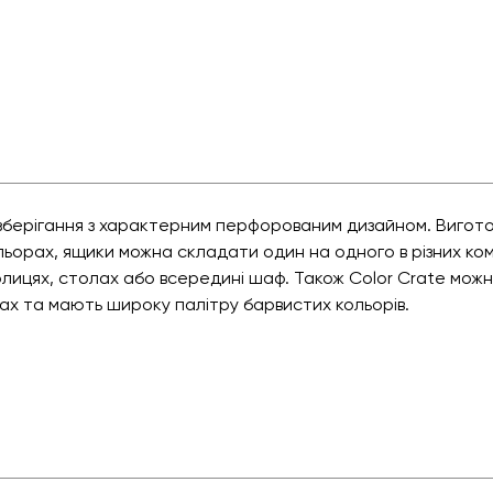
я зберігання з характерним перфорованим дизайном. Вигото
льорах, ящики можна складати один на одного в різних ком
олицях, столах або всередині шаф. Також Color Crate можн
ірах та мають широку палітру барвистих кольорів.