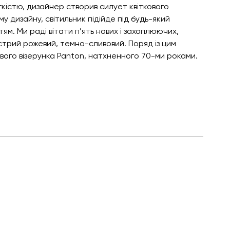
гкістю, дизайнер створив силует квіткового
у дизайну, світильник підійде під будь-який
м. Ми раді вітати п’ять нових і захоплюючих,
острий рожевий, темно-сливовий. Поряд із цим
вого візерунка Panton, натхненного 70-ми роками.