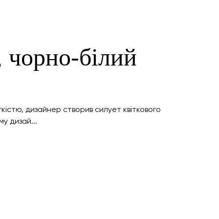
, чорно-білий
гкістю, дизайнер створив силует квіткового
му дизай...