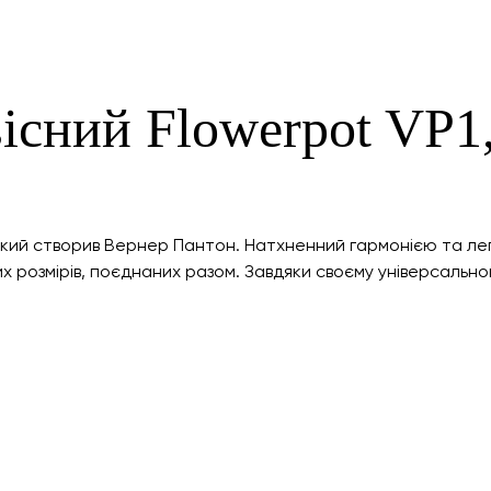
існий Flowerpot VP1
 який створив Вернер Пантон. Натхненний гармонією та ле
их розмірів, поєднаних разом. Завдяки своєму універсально