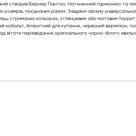
 який створив Вернер Пантон. Натхненний гармонією та ле
их розмірів, поєднаних разом. Завдяки своєму універсальном
ільш стриманих кольорах, з глянцевим або матовим покриття
ій кобальт, блакитний для купання, червоний верміліон, г
ді вітати перевидання оригінального чорно-білого хвильо