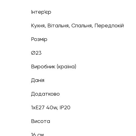
Інтер'єр
Кухня, Вітальня, Спальня, Передпокій
Розмір
Ø23
Виробник (країна)
Данія
Додатково
1xE27 40w, IP20
Висота
16 см