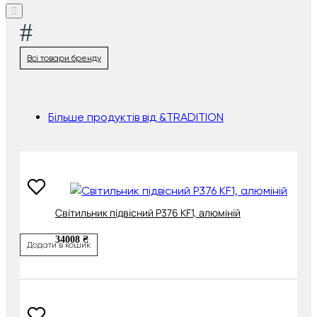
#
Всі товари бренду
Більше продуктів від &TRADITION
Cвітильник підвісний P376 KF1, алюміній
34008 ₴
Додати в кошик