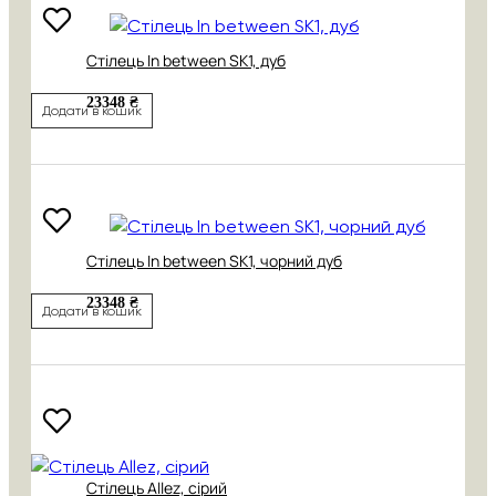
Cтілець In between SK1, дуб
23348 ₴
Додати в кошик
Cтілець In between SK1, чорний дуб
23348 ₴
Додати в кошик
Стілець Allez, сірий