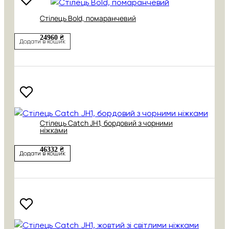
Стілець Bold, помаранчевий
24960 ₴
Додати в кошик
Стілець Catch JH1, бордовий з чорними
ніжками
46332 ₴
Додати в кошик