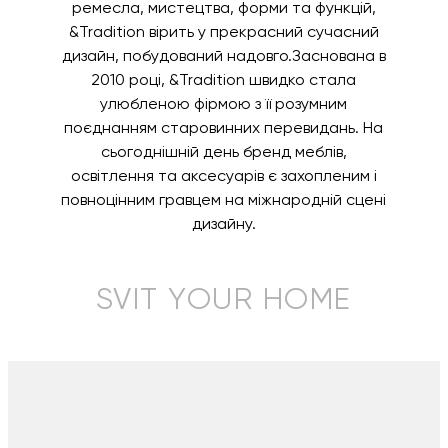
ремесла, мистецтва, форми та функцій,
&Tradition вірить у прекрасний сучасний
дизайн, побудований надовго.Заснована в
2010 році, &Tradition швидко стала
улюбленою фірмою з її розумним
поєднанням старовинних перевидань. На
сьогоднішній день бренд меблів,
освітлення та аксесуарів є захопленим і
повноцінним гравцем на міжнародній сцені
дизайну.
SVIT YOUR HOME