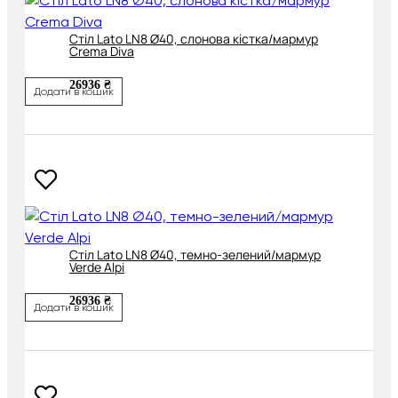
Cтіл Lato LN8 Ø40, слонова кістка/мармур
Crema Diva
26936 ₴
Додати в кошик
Cтіл Lato LN8 Ø40, темно-зелений/мармур
Verde Alpi
26936 ₴
Додати в кошик