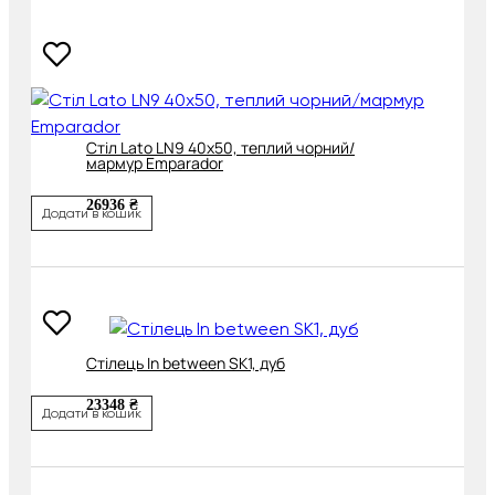
Cтіл Lato LN9 40х50, теплий чорний/
мармур Emparador
26936 ₴
Додати в кошик
Cтілець In between SK1, дуб
23348 ₴
Додати в кошик