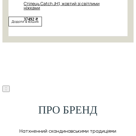
Стілець Catch JH1, жовтий зі світлими
ніжками
37492 ₴
Додати в кошик
ПРО БРЕНД
Натхненний скандинавськими традиціями