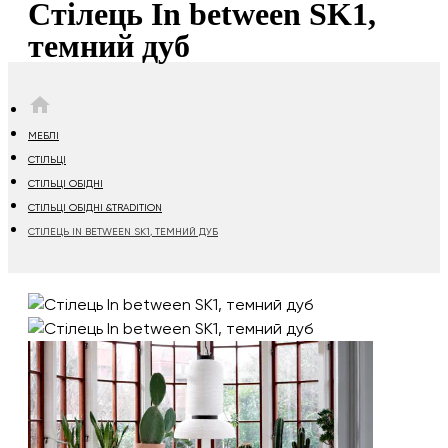
Cтілець In between SK1,
темний дуб
HOME
МЕБЛІ
СТІЛЬЦІ
СТІЛЬЦІ ОБІДНІ
СТІЛЬЦІ ОБІДНІ &TRADITION
CТІЛЕЦЬ IN BETWEEN SK1, ТЕМНИЙ ДУБ