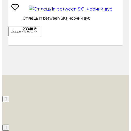
Cтілець In between SK1, чорний дуб
23348 ₴
Додати в кошик