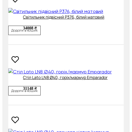
Cвітильник підвісний P376, білий матовий
34008 ₴
Додати в кошик
Cтіл Lato LN8 Ø40, горіх/мармур Emparador
31148 ₴
Додати в кошик