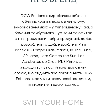
DCW Editions є виробником об’єктів:
об’єктів, коріння яких є в минулому,
використання яких - у теперішньому часі, а
бачення майбутнього - усі вони мають три
спільні риси: вони добре продумані, добре
розроблені та добре зроблені. Різні
колекції - Lampe Gras, Mantis, In The Tube,
ISP Lamp, Here Comes the Sun, Les
Acrobates de Gras, MbE Mirrors ... -
знаходяться в постійному діалозі між
собою, що свідчить про прихильність DCW
Editions виробляти позачасові предмети,
які ніколи не піддаються моді.
SVIT YOUR HOME