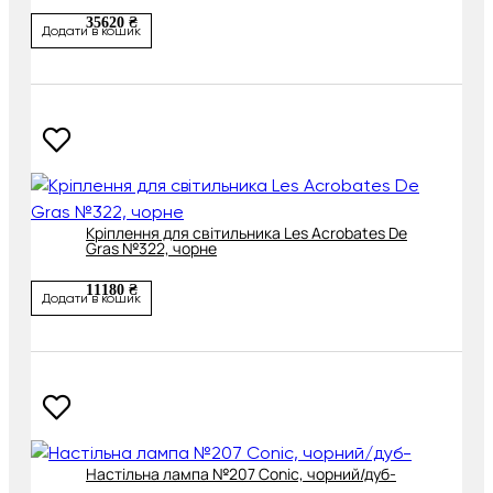
35620 ₴
Додати в кошик
Кріплення для світильника Les Acrobates De
Gras №322, чорне
11180 ₴
Додати в кошик
Настільна лампа №207 Conic, чорний/дуб-