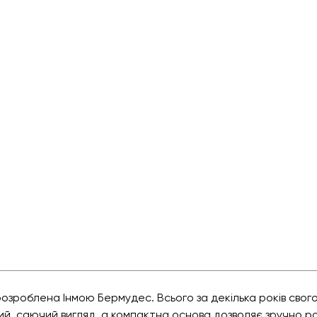
розроблена Інмою Бермудес. Всього за декілька років свог
ий, саючий вигляд, а компактна основа дозволяє зручно ро