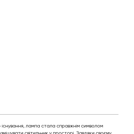
о існування, лампа стала справжнім символом
зміщувати світильник у просторі. Завдяки своєму