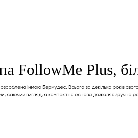
а FollowMe Plus, бі
розроблена Інмою Бермудес. Всього за декілька років свог
ий, саючий вигляд, а компактна основа дозволяє зручно ро