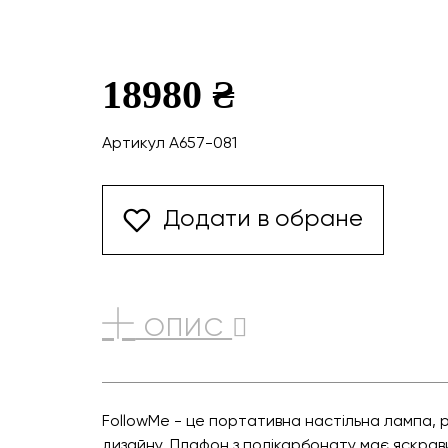
18980 ₴
Артикул A657-081
Додати в обране
ОПИС
FollowMe - це портативна настільна лампа, 
дизайну. Плафон з полікарбонату має яскрав