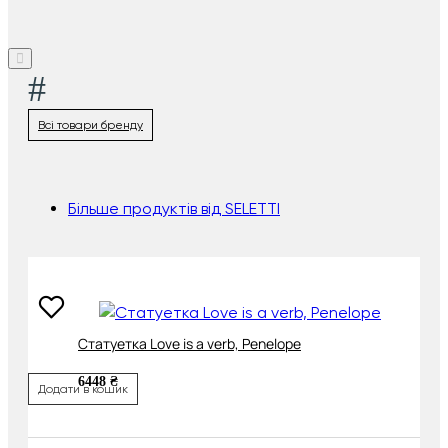
#
Всі товари бренду
Більше продуктів від SELETTI
Cтатуетка Love is a verb, Penelope
6448 ₴
Додати в кошик