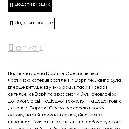
Додати в кошик
Додати в обране
ОПИС
Настільна лампа Daphine Cloe являється
частиною колекції освітлення Daphine. Лампа була
вперше випущена у 1975 році. Класичні версії
світильників Daphine з роз’ємами були оновлені за
допомогою світлодіодної технології та додаткових
деталей. Daphine Cloe являє собою плоску
основу, на якій тримається подвійна ніжка з
плафоном. Розмістіть світильник на робочому столі
та насолоджуйтесь його компактністю та красою.