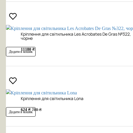
Кріплення для світильника Les Acrobates De Gras №322,
чорне
11180 ₴
Додати в кошик
Кріплення для світильника Lona
624 ₴
780 ₴
Додати в кошик