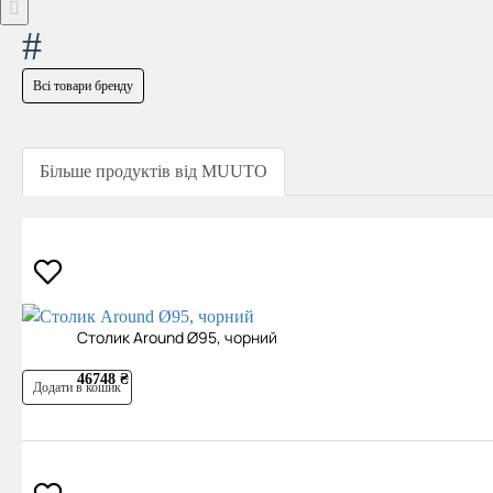
#
Всі товари бренду
Більше продуктів від MUUTO
Cтолик Around Ø95, чорний
46748 ₴
Додати в кошик