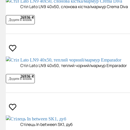
Cтіл Lato LN9 40х50, слонова кістка/мармур Crema Diva
26936 ₴
Додати в кошик
Cтіл Lato LN9 40х50, теплий чорний/мармур Emparador
26936 ₴
Додати в кошик
Cтілець In between SK1, дуб