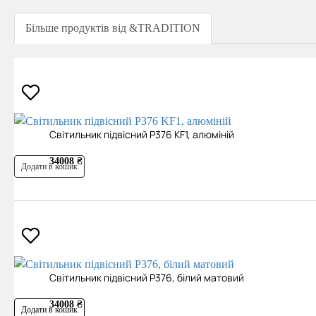
Більше продуктів від &TRADITION
Cвітильник підвісний P376 KF1, алюміній
34008 ₴
Додати в кошик
Cвітильник підвісний P376, білий матовий
34008 ₴
Додати в кошик