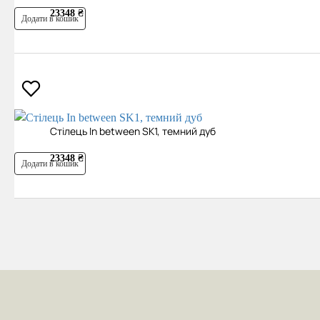
23348 ₴
Додати в кошик
Cтілець In between SK1, темний дуб
23348 ₴
Додати в кошик