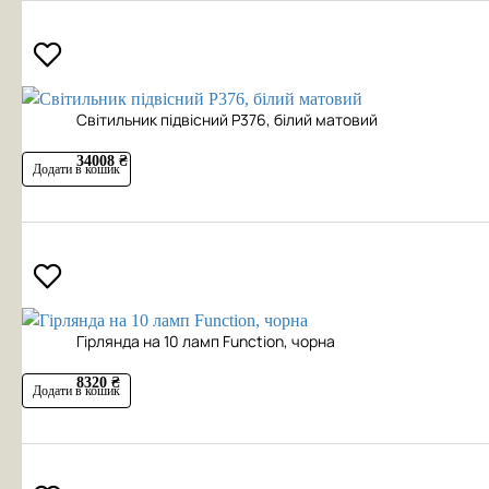
Cвітильник підвісний P376, білий матовий
34008 ₴
Додати в кошик
Гірлянда на 10 ламп Function, чорна
8320 ₴
Додати в кошик