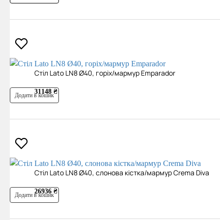
Cтіл Lato LN8 Ø40, горіх/мармур Emparador
31148 ₴
Додати в кошик
Cтіл Lato LN8 Ø40, слонова кістка/мармур Crema Diva
26936 ₴
Додати в кошик