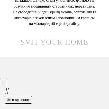
&Tradition швидко стала улюбленою фірмою з її
розумним поєднанням старовинних перевидань.
На сьогоднішній день бренд меблів, освітлення та
аксесуарів є захопленим і повноцінним гравцем
на міжнародній сцені дизайну.
SVIT YOUR HOME
#
Всі товари бренду