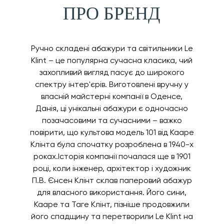
ПРО БРЕНД
Ручно складені абажури та світильники Le
Klint – це популярна сучасна класика, чий
захопливий вигляд пасує до широкого
спектру інтер'єрів. Виготовлені вручну у
власній майстерні компанії в Оденсе,
Данія, ці унікальні абажури є одночасно
позачасовими та сучасними – важко
повірити, що культова модель 101 від Кааре
Клінта була спочатку розроблена в 1940-х
роках.Історія компанії почалася ще в 1901
році, коли інженер, архітектор і художник
П.В. Єнсен Клінт склав паперовий абажур
для власного використання. Його сини,
Кааре та Таге Клінт, пізніше продовжили
його спадщину та перетворили Le Klint на