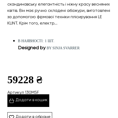
скандинавську елегантність і ніжну красу весняних
квітів. Він має ручно складені абажури, виготовлені
за допомогою фірмової техніки плісирування LE
KLINT. Крім того, електр...
В НАЯВНОСТІ: 1 ШТ.
Designed by
BY SINJA SVARRER
59228 ₴
Артикул 130M5F
Додати в кошик
Додати в обране