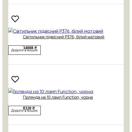
Cвітильник підвісний P376, білий матовий
34008 ₴
Додати в кошик
Гірлянда на 10 ламп Function, чорна
8320 ₴
Додати в кошик