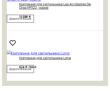
Кріплення для світильника Les Acrobates De
Gras №322, чорне
11180 ₴
Додати в кошик
Кріплення для світильника Lona
624 ₴
780 ₴
Додати в кошик