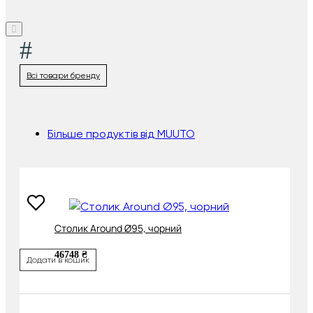
#
Всі товари бренду
Більше продуктів від MUUTO
Cтолик Around Ø95, чорний
46748 ₴
Додати в кошик