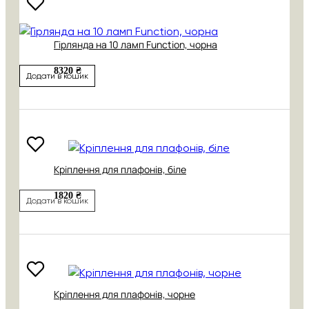
Гірлянда на 10 ламп Function, чорна
8320 ₴
Додати в кошик
Кріплення для плафонів, біле
1820 ₴
Додати в кошик
Кріплення для плафонів, чорне