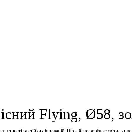
існий Flying, Ø58, з
антності та стійких інновацій. Що дійсно вирізняє світильники F