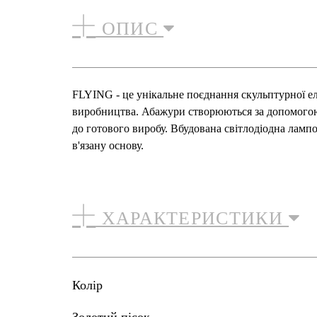
ОПИС
FLYING - це унікальне поєднання скульптурної елег
виробництва. Абажури створюються за допомогою п
до готового виробу. Вбудована світлодіодна лампоч
в'язану основу.
ХАРАКТЕРИСТИКИ
Колір
золотий пісок