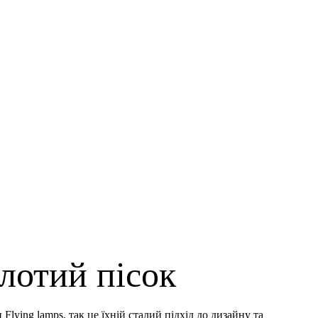
олотий пісок
lying lamps, так це їхній сталий підхід до дизайну та