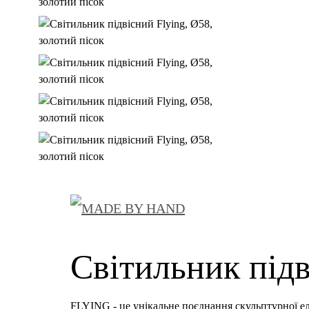
Світильник підв
FLYING - це унікальне поєднання скульптурної елег