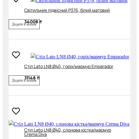
Cвітильник підвісний P376, білий матовий
34008 ₴
Додати в кошик
Cтіл Lato LN8 Ø40, горіх/мармур Emparador
31148 ₴
Додати в кошик
Cтіл Lato LN8 Ø40, слонова кістка/мармур
Crema Diva