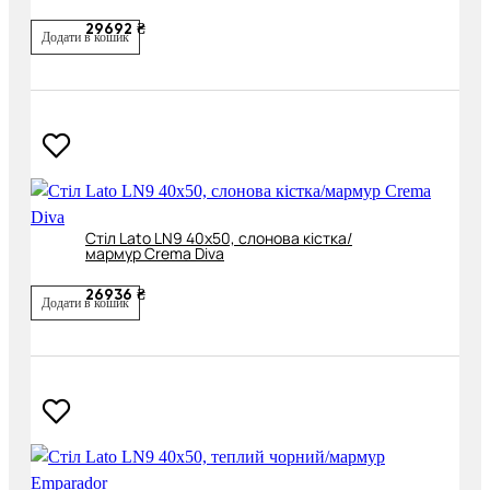
29692 ₴
Додати в кошик
Cтіл Lato LN9 40х50, слонова кістка/
мармур Crema Diva
26936 ₴
Додати в кошик