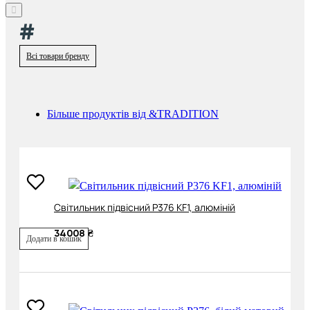
#
Всі товари бренду
Більше продуктів від &TRADITION
Cвітильник підвісний P376 KF1, алюміній
34008 ₴
Додати в кошик