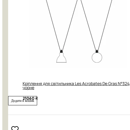
Кріплення для світильника Les Acrobates De Gras N°324
чорне
21060 ₴
Додати в кошик