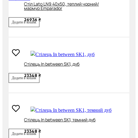
Cтіл Lato LN9 40х50, теплий чорний/
мармур Emparador
26936 ₴
Додати в кошик
Cтілець In between SK1, дуб
23348 ₴
Додати в кошик
Cтілець In between SK1, темний дуб
23348 ₴
Додати в кошик