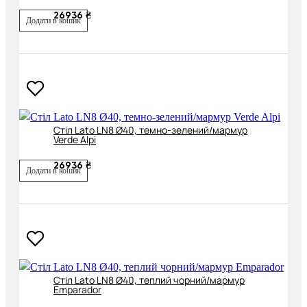
26936 ₴
Додати в кошик
Cтіл Lato LN8 Ø40, темно-зелений/мармур
Verde Alpi
26936 ₴
Додати в кошик
Cтіл Lato LN8 Ø40, теплий чорний/мармур
Emparador