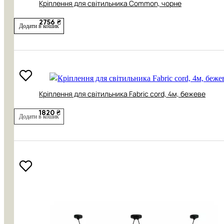
Кріплення для світильника Common, чорне
2756 ₴
Додати в кошик
Кріплення для світильника Fabric cord, 4м, бежеве
1820 ₴
Додати в кошик