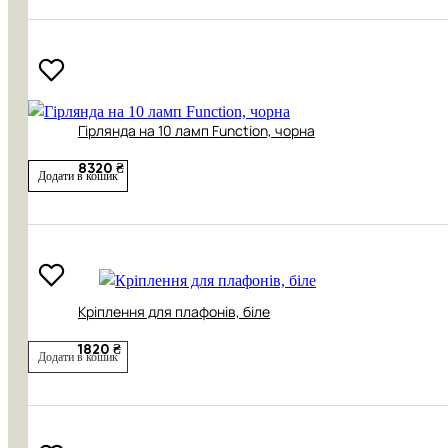
Гірлянда на 10 ламп Function, чорна
8320 ₴
Додати в кошик
Кріплення для плафонів, біле
1820 ₴
Додати в кошик