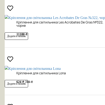
Кріплення для світильника Les Acrobates De Gras №322,
чорне
11180 ₴
Додати в кошик
Кріплення для світильника Lona
624 ₴
780 ₴
Додати в кошик