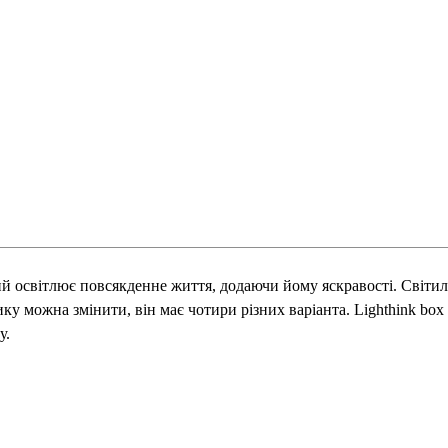
 який освітлює повсякденне життя, додаючи йому яскравості. Сві
 можна змінити, він має чотири різних варіанта. Lighthink box s
у.