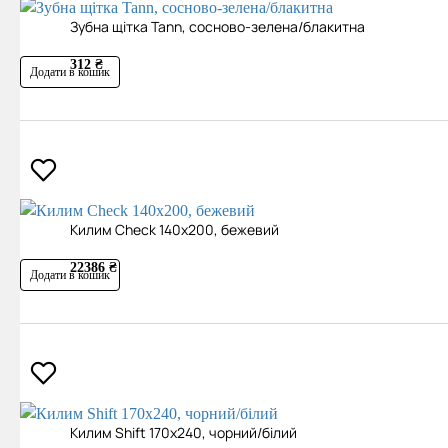
Зубна щітка Tann, сосново-зелена/блакитна
312 ₴
Додати в кошик
Килим Check 140х200, бежевий
22386 ₴
Додати в кошик
Килим Shift 170х240, чорний/білий