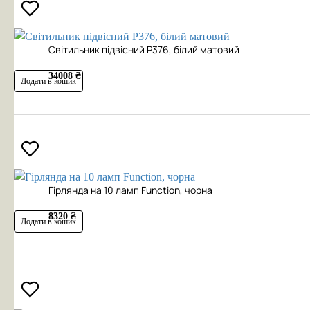
Cвітильник підвісний P376, білий матовий
34008 ₴
Додати в кошик
Гірлянда на 10 ламп Function, чорна
8320 ₴
Додати в кошик