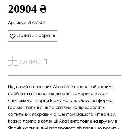
20904 ₴
Артикул 20151501
Додати в обране
ОПИС
Підвісний світильник Akari 55D наділений одним з
найбільш впізнаваних дизайнів американсько-
японського творця Ісаму Ногучі. Округла форма,
горизонтальні лінії та світлий колір зроблять
світильник яскравим акцентом Вашого інтер'єру.
Кожна лампа в колекції Akari виготовлена вручну в
Японії, батьківщині паперового ліхтаря, що робить