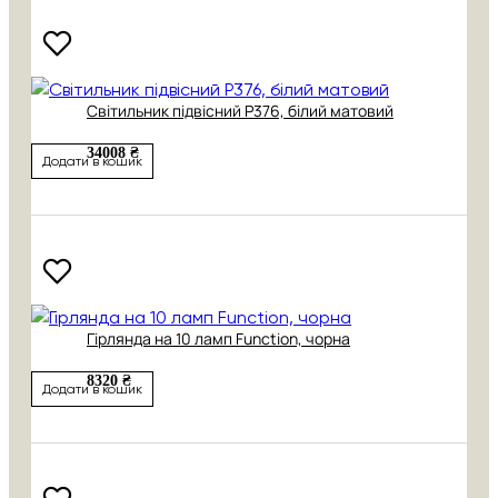
Cвітильник підвісний P376, білий матовий
34008 ₴
Додати в кошик
Гірлянда на 10 ламп Function, чорна
8320 ₴
Додати в кошик