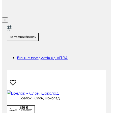
#
Всі товари бренду
Більше продуктів від VITRA
Брелок - Слон, шоколад
936 ₴
Додати в кошик