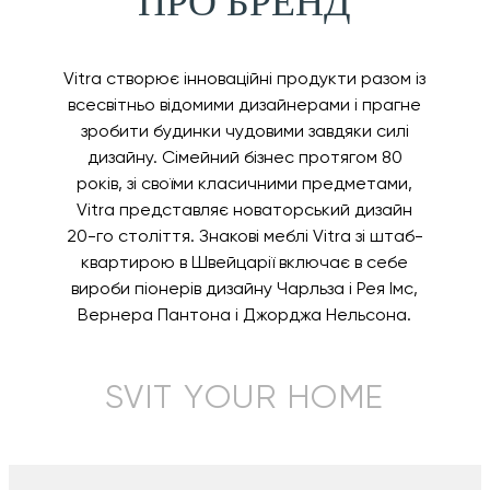
ПРО БРЕНД
Vitra створює інноваційні продукти разом із
всесвітньо відомими дизайнерами і прагне
зробити будинки чудовими завдяки силі
дизайну. Сімейний бізнес протягом 80
років, зі своїми класичними предметами,
Vitra представляє новаторський дизайн
20-го століття. Знакові меблі Vitra зі штаб-
квартирою в Швейцарії включає в себе
вироби піонерів дизайну Чарльза і Рея Імс,
Вернера Пантона і Джорджа Нельсона.
SVIT YOUR HOME