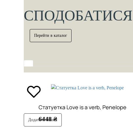
СПОДОБАТИСЯ
Перейти в каталог
Cтатуетка Love is a verb, Penelope
6448 ₴
Додати в кошик