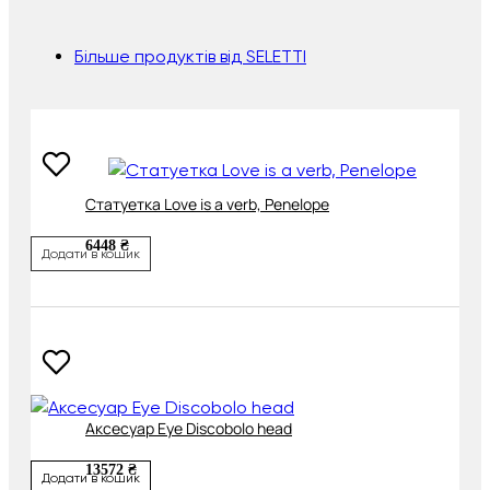
Більше продуктів від SELETTI
Cтатуетка Love is a verb, Penelope
6448 ₴
Додати в кошик
Аксесуар Eye Discobolo head
13572 ₴
Додати в кошик