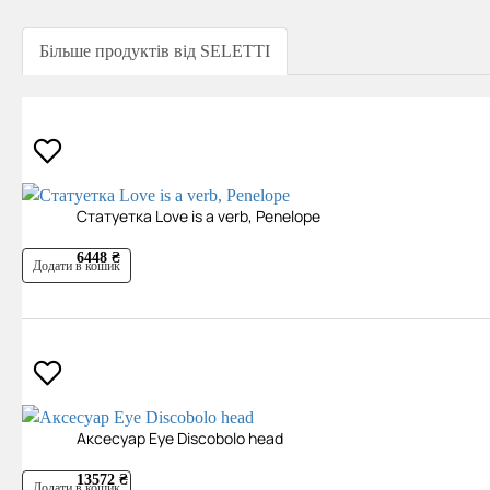
Більше продуктів від SELETTI
Cтатуетка Love is a verb, Penelope
6448 ₴
Додати в кошик
Аксесуар Eye Discobolo head
13572 ₴
Додати в кошик