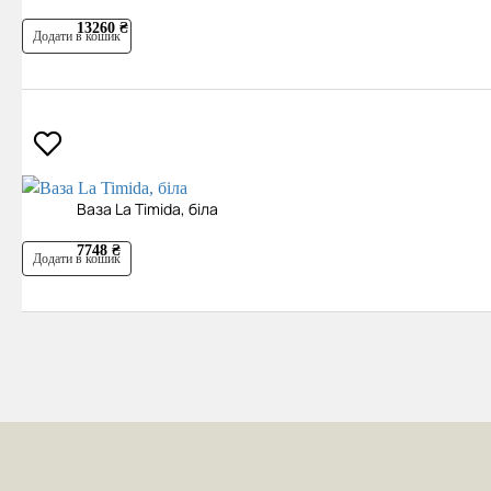
13260 ₴
Додати в кошик
Ваза La Timida, біла
7748 ₴
Додати в кошик