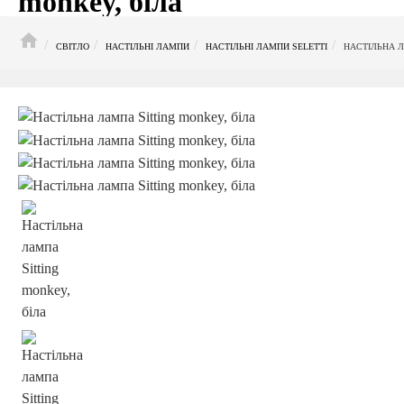
monkey, біла
HOME
СВІТЛО
НАСТІЛЬНІ ЛАМПИ
НАСТІЛЬНІ ЛАМПИ SELETTI
НАСТІЛЬНА Л