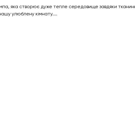
ампа, яка створює дуже тепле середовище завдяки тканинн
нашу улюблену кімнату....