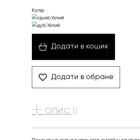
Колір
Додати в кошик
Додати в обране
ОПИС
Поєднання скандинавського дизайну та мініма