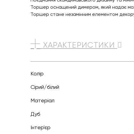
Торшер оснащений димером, який надає можл
Торшер стане незамінним елементом декору
ХАРАКТЕРИСТИКИ
Колір
сірий/білий
Матеріал
Дуб
Інтер'єр