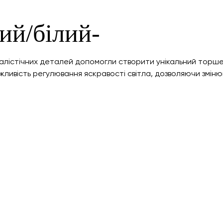
рий/білий-
лістічних деталей допомогли створити унікальний торшер 
ивість регулювання яскравості світла, дозволяючи змінюв