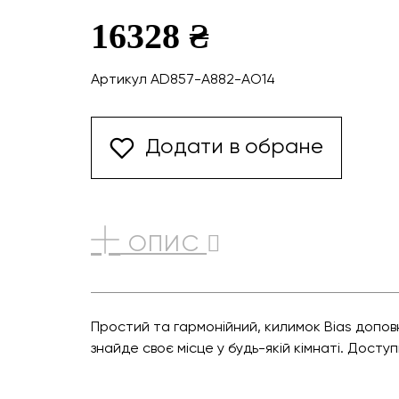
16328 ₴
Артикул AD857-A882-AO14
Додати в обране
ОПИС
Простий та гармонійний, килимок Bias допов
знайде своє місце у будь-якій кімнаті. Досту