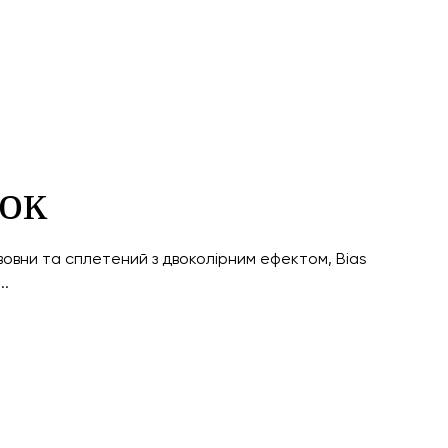
нок
вовни та сплетений з двоколірним ефектом, Bias
..