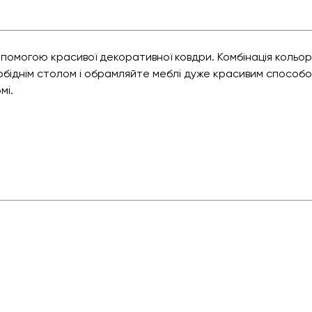
помогою красивої декоративної ковдри. Комбінація кольорі
обіднім столом і обрамляйте меблі дуже красивим способо
мі.