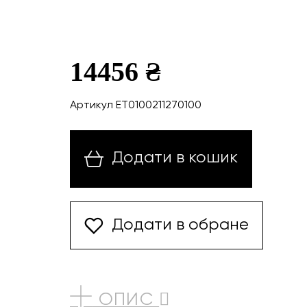
14456 ₴
Артикул ET0100211270100
Додати в кошик
Додати в обране
ОПИС