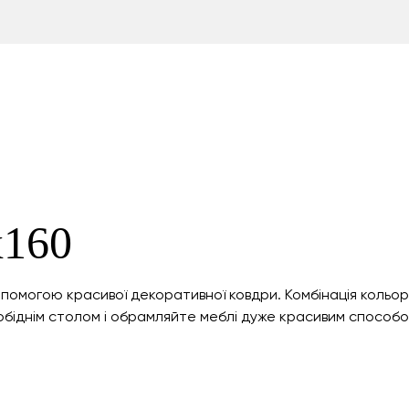
х160
помогою красивої декоративної ковдри. Комбінація кольорі
обіднім столом і обрамляйте меблі дуже красивим способом