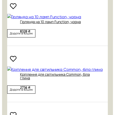
Гірлянда на 10 ламп Function, чорна
8320 ₴
Додати в кошик
Кріплення для світильника Common, біла
глина
2756 ₴
Додати в кошик