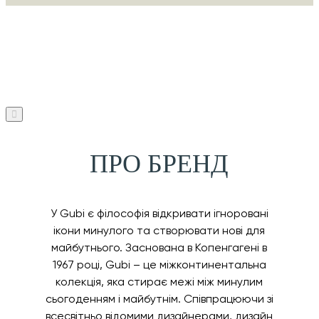
ПРО БРЕНД
У Gubi є філософія відкривати ігноровані
ікони минулого та створювати нові для
майбутнього. Заснована в Копенгагені в
1967 році, Gubi – це міжконтинентальна
колекція, яка стирає межі між минулим
сьогоденням і майбутнім. Співпрацюючи зі
всесвітньо відомими дизайнерами, дизайн