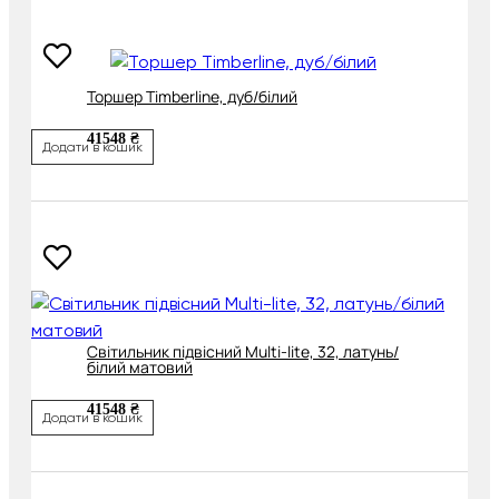
Торшер Timberline, дуб/білий
41548 ₴
Додати в кошик
Cвітильник підвісний Multi-lite, 32, латунь/
білий матовий
41548 ₴
Додати в кошик